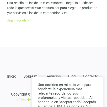
Una reseña online de un cliente sobre tu negocio puede ser
todo lo que necesite un consumidor para elegir tus productos
y/o servicios o los de un competidor. Y es
Seguir leyendo »
Inicio
Sobre mí
Servicios
Blog
Contacto
Uso cookies en mi sitio web para
brindarte la experiencia más
relevante recordando sus
Copyright © Julián Pardo •
Política de privacidad
y
preferencias y visitas repetidas. Al
política de cookies
. Diseño de
Chiavassa Pablo
.
hacer clic en "Aceptar todo", aceptás
el uso de TODAS las cookies. Sin